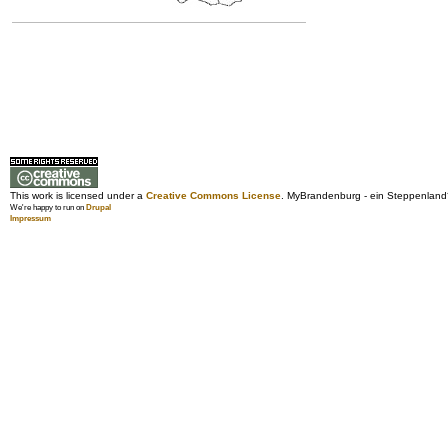
This work is licensed under a
Creative Commons License
. MyBrandenburg - ein Steppenland
We're happy to run on
Drupal
Impressum