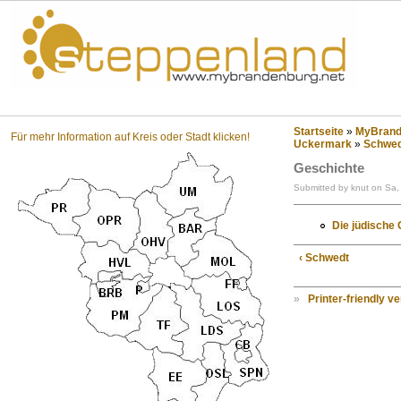
Steppenland?
Startseite
»
MyBrande
Für mehr Information auf Kreis oder Stadt klicken!
Uckermark
»
Schwed
Geschichte
Submitted by knut on Sa,
Die jüdische
‹ Schwedt
»
Printer-friendly v