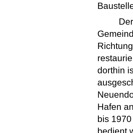
Baustelle
Der Fri
Gemeinde
Richtung
resta
dorthin i
ausgesch
Neuendo
Hafen an
bis 1970
bedient 