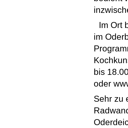
inzwische
Im Ort b
im Oderb
Programm
Kochkuns
bis 18.0
oder ww
Sehr zu 
Radwand
Oderdeic