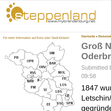
Steppenland?
Startseite
»
Reisenot
Für mehr Information auf Kreis oder Stadt klicken!
Groß N
Oderb
Submitted b
09:58
1847 wur
Letschin
gegründe