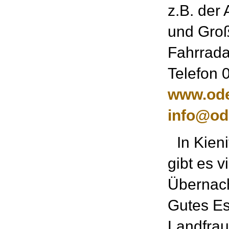
z.B. der 
und Groß
Fahrrada
Telefon 
www.ode
info@od
In Kieni
gibt es v
Übernach
Gutes Es
Landfrau