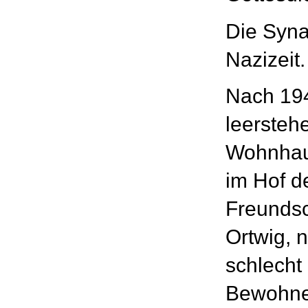
Die Syna
Nazizeit.
Nach 194
leersteh
Wohnhau
im Hof d
Freundsc
Ortwig, n
schlecht 
Bewohne