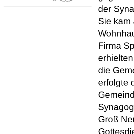
der Syna
Sie kam 
Wohnhaus
Firma Sp
erhielte
die Geme
erfolgte 
Gemeind
Synagoge
Groß Neu
Gottesdie