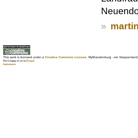
Neuendor
»
martin
This work is licensed under a
Creative Commons License
. MyBrandenburg - ein Steppenland
We're happy to run on
Drupal
Impressum