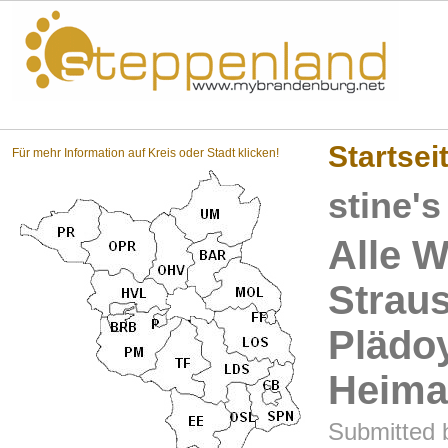
Steppenland?
Startsei
Für mehr Information auf Kreis oder Stadt klicken!
stine's
Alle 
Strau
Plädoy
Heima
Submitted b