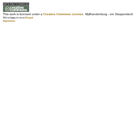
This work is licensed under a
Creative Commons License
. MyBrandenburg - ein Steppenland
We're happy to run on
Drupal
Impressum