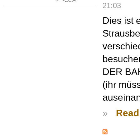
21:03
Dies ist 
Strausbe
verschie
besuche
DER BA
(ihr müs
auseinan
»
Read